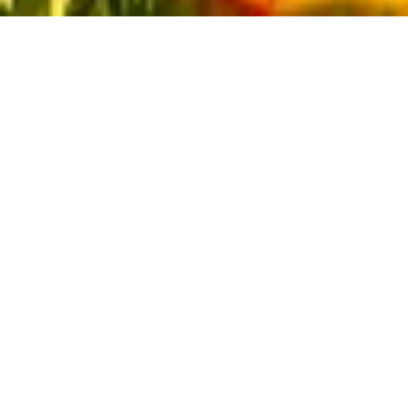
Au pied du mont Parnasse, dans un "nid" formé par les
roches jumelles des Phédriades, se trouve l'ancien
sanctuaire de Delphes, demeure de l'oracle le plus
célèbre de la Grèce antique. Delphes était alors
considérée comme le centre du monde !
Mais même si les anciens Grecs n'avaient pas choisi
Delphes (de delphys, signifiant utérus) comme leur
"nombril de la Terre" et construit le sanctuaire
d'Apollon ici, quelqu'un d'autre aurait pensé à faire de
cette ville nid d'aigle une attraction touristique. Son
emplacement à flanc de falaise est spectaculaire et,