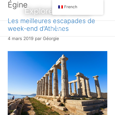
Égine
Aller
French
Explorez la Grèce
au
contenu
Les meilleures escapades de
week-end d'Athènes
Menu
4 mars 2019
par
Géorgie