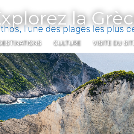
xplorez la Grè
os, l'une des plages les plus c
DESTINATIONS
CULTURE
VISITE DU SIT