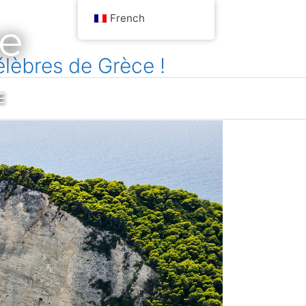
French
ce
élèbres de Grèce !
E