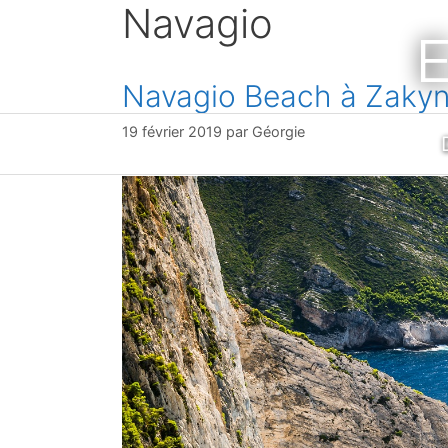
Navagio
Aller
E
au
contenu
Navagio Beach à Zakynth
19 février 2019
par
Géorgie