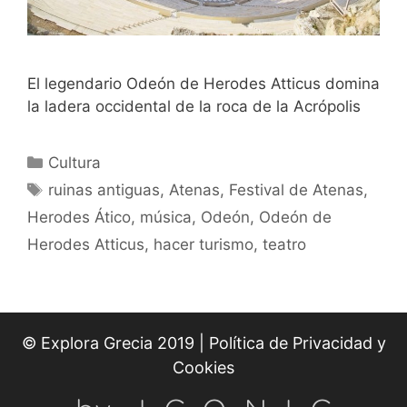
El legendario Odeón de Herodes Atticus domina
la ladera occidental de la roca de la Acrópolis
Categorías
Cultura
Etiquetas
ruinas antiguas
,
Atenas
,
Festival de Atenas
,
Herodes Ático
,
música
,
Odeón
,
Odeón de
Herodes Atticus
,
hacer turismo
,
teatro
© Explora Grecia 2019 |
Política de Privacidad y
Cookies