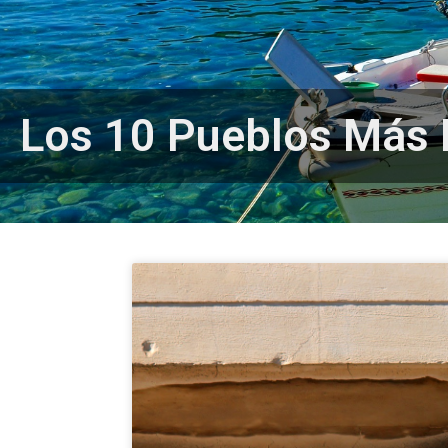
Sitios del Patrimoni
Grecia
Los 10 Pueblos Más 