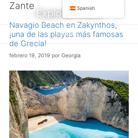
Zante
saltar
Spanish
Explora Grecia
al
contenido
Navagio Beach en Zakynthos,
¡una de las playas más famosas
Menú
de Grecia!
febrero 19, 2019
por
Georgia