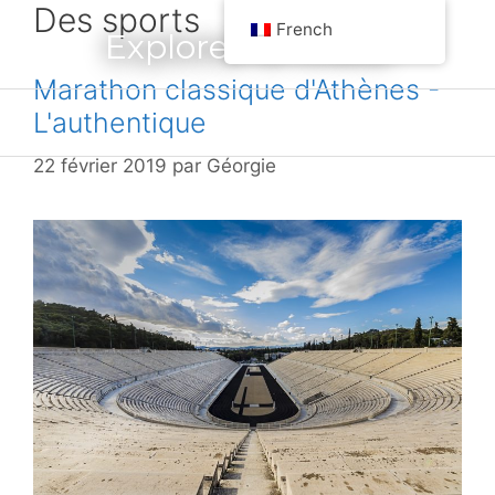
Des sports
Aller
French
Explorez la Grèce
au
contenu
Marathon classique d'Athènes -
L'authentique
Menu
22 février 2019
par
Géorgie