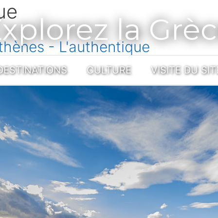
ue
xplorez la Grè
thènes - L'authentique
DESTINATIONS
CULTURE
VISITE DU SIT