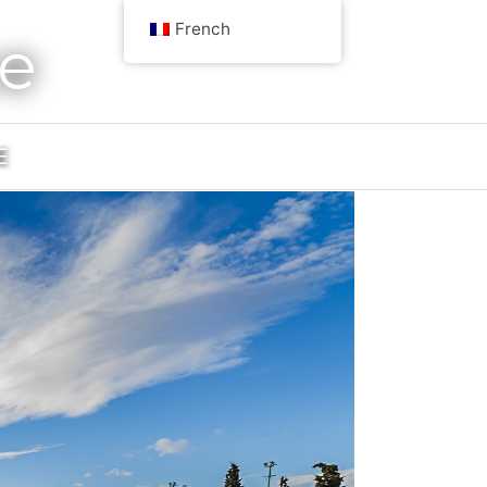
French
ce
E