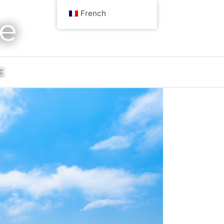
French
ce
E