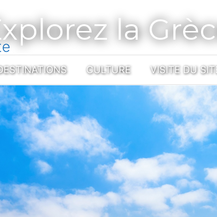
xplorez la Grè
te
DESTINATIONS
CULTURE
VISITE DU SIT