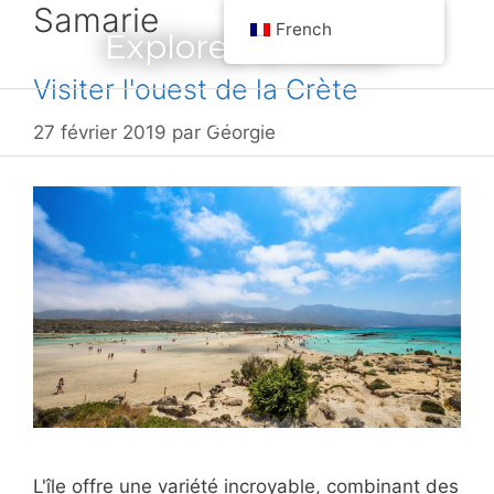
Samarie
Aller
French
Explorez la Grèce
au
contenu
Visiter l'ouest de la Crète
Menu
27 février 2019
par
Géorgie
L'île offre une variété incroyable, combinant des