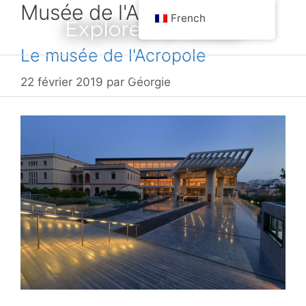
Musée de l'Acropole
Aller
French
Explorez la Grèce
au
contenu
Le musée de l'Acropole
Menu
22 février 2019
par
Géorgie