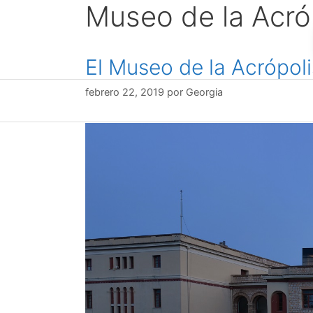
Museo de la Acró
saltar
al
contenido
El Museo de la Acrópoli
febrero 22, 2019
por
Georgia