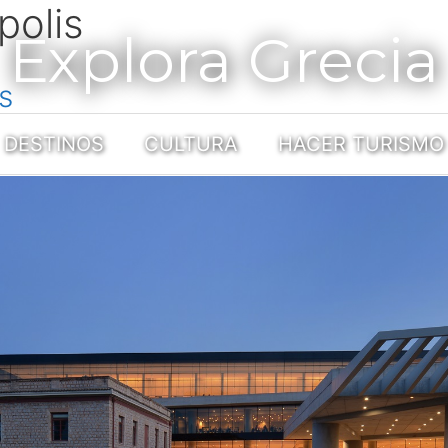
polis
Explora Grecia
s
DESTINOS
CULTURA
HACER TURISMO