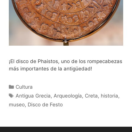
¡El disco de Phaistos, uno de los rompecabezas
más importantes de la antigüedad!
Categorías
Cultura
Etiquetas
Antigua Grecia
,
Arqueología
,
Creta
,
historia
,
museo
,
Disco de Festo