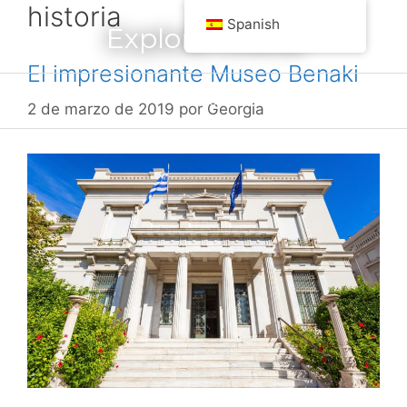
historia
saltar
Spanish
Explora Grecia
al
contenido
El impresionante Museo Benaki
Menú
2 de marzo de 2019
por
Georgia