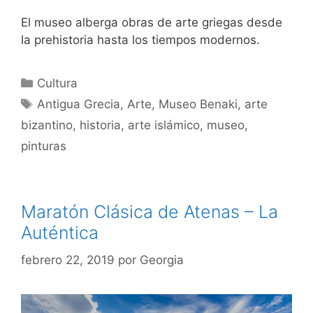
El museo alberga obras de arte griegas desde
la prehistoria hasta los tiempos modernos.
Categorías
Cultura
Etiquetas
Antigua Grecia
,
Arte
,
Museo Benaki
,
arte
bizantino
,
historia
,
arte islámico
,
museo
,
pinturas
Maratón Clásica de Atenas – La
Auténtica
febrero 22, 2019
por
Georgia