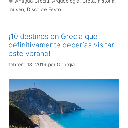
Antigua Grecia
,
Arqueología
,
Creta
,
historia
,
museo
,
Disco de Festo
¡10 destinos en Grecia que
definitivamente deberías visitar
este verano!
febrero 13, 2019
por
Georgia