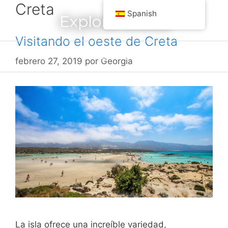
Creta
saltar
Spanish
Explora Grecia
al
contenido
Visitando el oeste de Creta
Menú
febrero 27, 2019
por
Georgia
La isla ofrece una increíble variedad,