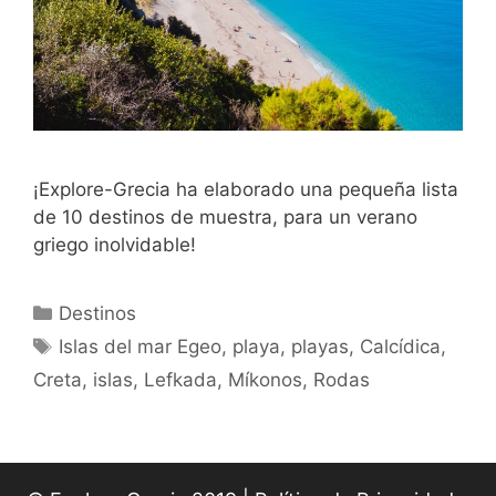
¡Explore-Grecia ha elaborado una pequeña lista
de 10 destinos de muestra, para un verano
griego inolvidable!
Categorías
Destinos
Etiquetas
Islas del mar Egeo
,
playa
,
playas
,
Calcídica
,
Creta
,
islas
,
Lefkada
,
Míkonos
,
Rodas