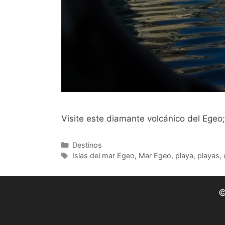
Visite este diamante volcánico del Egeo;
Categorías
Destinos
Etiquetas
Islas del mar Egeo
,
Mar Egeo
,
playa
,
playas
,
©