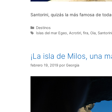
Santorini, quizás la más famosa de todas 
Categorías
Destinos
Etiquetas
Islas del mar Egeo
,
Acrotiri
,
fira
,
Oia
,
Santorin
¡La isla de Milos, una m
febrero 19, 2019
por
Georgia