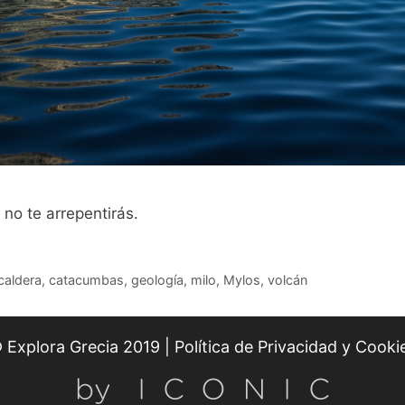
 no te arrepentirás.
caldera
,
catacumbas
,
geología
,
milo
,
Mylos
,
volcán
 Explora Grecia 2019 |
Política de Privacidad y Cooki