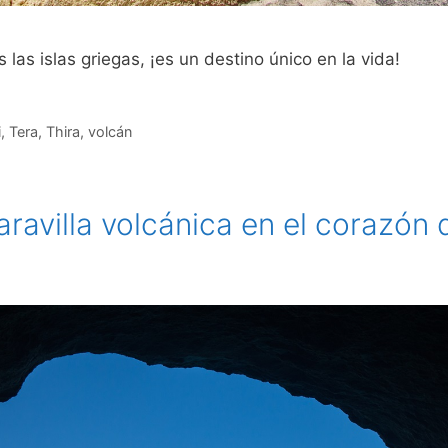
las islas griegas, ¡es un destino único en la vida!
i
,
Tera
,
Thira
,
volcán
aravilla volcánica en el corazón 