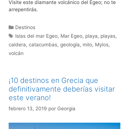
Visite este diamante volcánico del Egeo; no te
arrepentirás.
Categorías
Destinos
Etiquetas
Islas del mar Egeo
,
Mar Egeo
,
playa
,
playas
,
caldera
,
catacumbas
,
geología
,
milo
,
Mylos
,
volcán
¡10 destinos en Grecia que
definitivamente deberías visitar
este verano!
febrero 13, 2019
por
Georgia