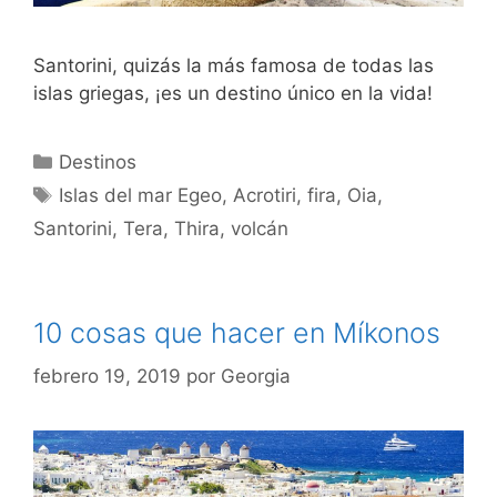
Santorini, quizás la más famosa de todas las
islas griegas, ¡es un destino único en la vida!
Categorías
Destinos
Etiquetas
Islas del mar Egeo
,
Acrotiri
,
fira
,
Oia
,
Santorini
,
Tera
,
Thira
,
volcán
10 cosas que hacer en Míkonos
febrero 19, 2019
por
Georgia