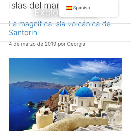
Islas del mar Egeo
saltar
Spanish
Explora Grecia
al
contenido
La magnífica isla volcánica de
Santorini
Menú
4 de marzo de 2019
por
Georgia