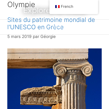
Olympie
Aller
French
Explorez la Grèce
au
contenu
Sites du patrimoine mondial de
l'UNESCO en Grèce
Menu
5 mars 2019
par
Géorgie