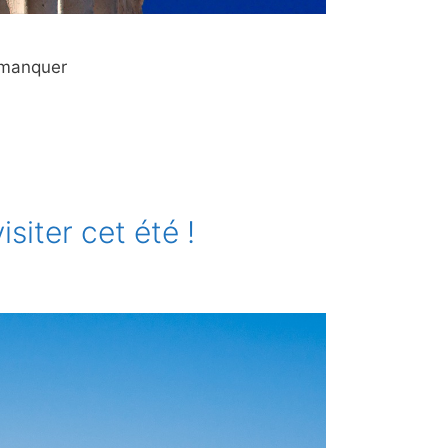
s manquer
siter cet été !