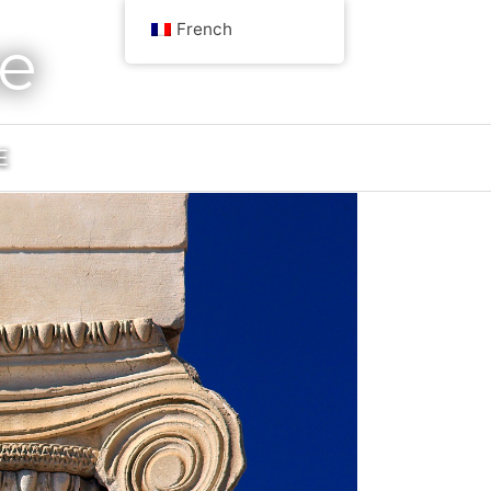
French
ce
E