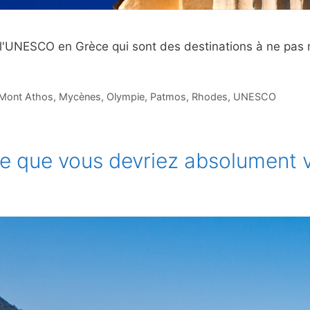
e l'UNESCO en Grèce qui sont des destinations à ne pa
Mont Athos
,
Mycènes
,
Olympie
,
Patmos
,
Rhodes
,
UNESCO
e que vous devriez absolument vi