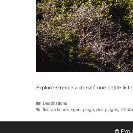
Explore-Greece a dressé une petite liste
Catégories
Destinations
Étiquettes
Îles de la mer Égée
,
plage
,
des plages
,
Chalc
© Explo