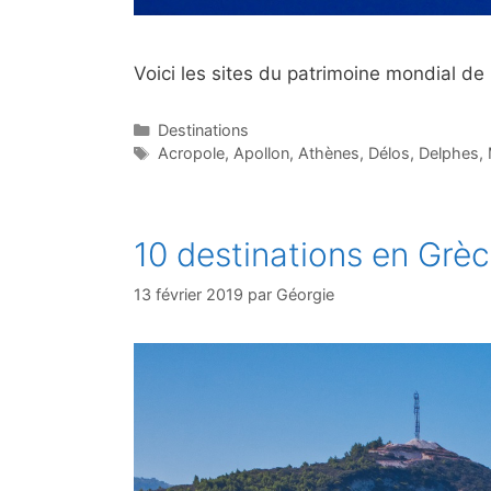
Voici les sites du patrimoine mondial d
Catégories
Destinations
Étiquettes
Acropole
,
Apollon
,
Athènes
,
Délos
,
Delphes
,
10 destinations en Grèc
13 février 2019
par
Géorgie