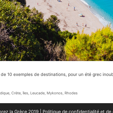
 de 10 exemples de destinations, pour un été grec inoub
idique
,
Crète
,
îles
,
Leucade
,
Mykonos
,
Rhodes
rez la Grèce 2019 |
Politique de confidentialité et de